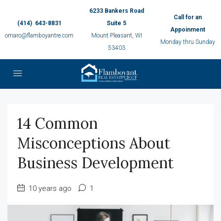
6233 Bankers Road
Call for an
(414) 643-8831
Suite 5
Appoinment
omaro@flamboyantre.com
Mount Pleasant, WI
Monday thru Sunday
53403
14 Common
Misconceptions About
Business Development
10 years ago
1