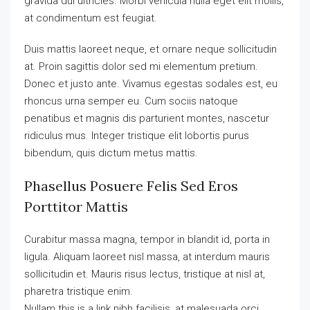
gravida dui ultricies. Morbi vehicula nulla eget elit mollis,
at condimentum est feugiat.
Duis mattis laoreet neque, et ornare neque sollicitudin
at. Proin sagittis dolor sed mi elementum pretium.
Donec et justo ante. Vivamus egestas sodales est, eu
rhoncus urna semper eu. Cum sociis natoque
penatibus et magnis dis parturient montes, nascetur
ridiculus mus. Integer tristique elit lobortis purus
bibendum, quis dictum metus mattis.
Phasellus Posuere Felis Sed Eros
Porttitor Mattis
Curabitur massa magna, tempor in blandit id, porta in
ligula. Aliquam laoreet nisl massa, at interdum mauris
sollicitudin et. Mauris risus lectus, tristique at nisl at,
pharetra tristique enim.
Nullam this is a link nibh facilisis, at malesuada orci