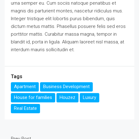
urna semper eu. Cum sociis natoque penatibus et
magnis dis parturient montes, nascetur ridiculus mus.
Integer tristique elit lobortis purus bibendum, quis
dictum metus mattis. Phasellus posuere felis sed eros
porttitor mattis. Curabitur massa magna, tempor in
blandit id, porta in ligula. Aliquam laoreet nisl massa, at
interdum mauris sollicitudin et.
Tags
Apartment
Business Development
House for families
Houzez
Luxury
Real Estate
Prev Post